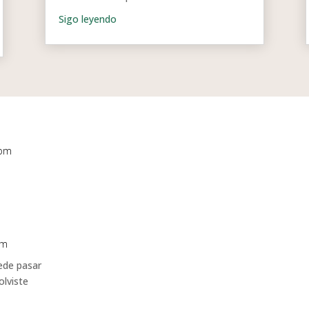
 pm
pm
ede pasar
olviste