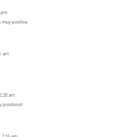
5 pm
s muy positiva
31 am
12:28 am
 positivos!!
s 2:16 am